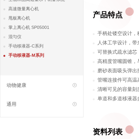
高速微量离心机
产品特点
甩板离心机
掌上离心机 SP05001
手柄处镂空设计，
混匀仪
人体工学设计，带
手动移液器-C系列
可替换式疏水滤芯
手动移液器-M系列
高精度管嘴圆锥，
磨砂表面吸头弹出
管嘴连接件可高温
动物健康
清晰可见的容量刻
单道和多道移液器
通用
资料列表